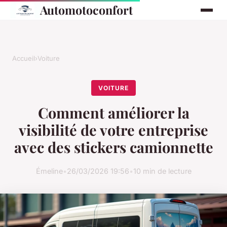
Automotoconfort
Accueil
›
Voiture
VOITURE
Comment améliorer la
visibilité de votre entreprise
avec des stickers camionnette
Émeline
•
26/03/2026 19:56
•
10 min de lecture