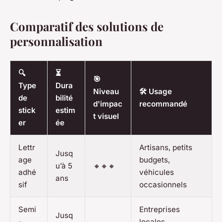
Comparatif des solutions de
personnalisation
🔍
⏳
🎯
Type
Dura
Niveau
🛠️ Usage
de
bilité
d'impac
recommandé
stick
estim
t visuel
er
ée
Lettr
Artisans, petits
Jusq
age
budgets,
u’à 5
🔸🔸🔸
adhé
véhicules
ans
sif
occasionnels
Semi
Entreprises
Jusq
-
locales,