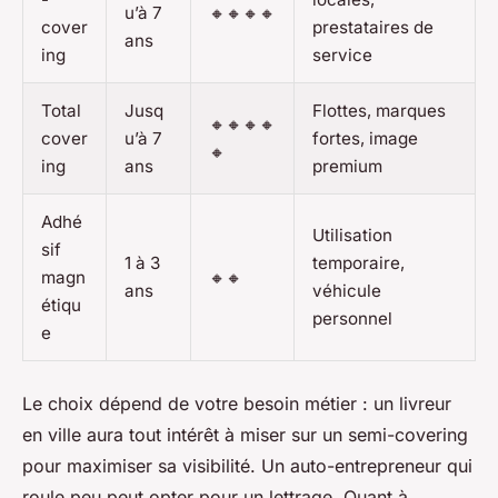
u’à 7
🔸🔸🔸🔸
cover
prestataires de
ans
ing
service
Total
Jusq
Flottes, marques
🔸🔸🔸🔸
cover
u’à 7
fortes, image
🔸
ing
ans
premium
Adhé
Utilisation
sif
1 à 3
temporaire,
magn
🔸🔸
ans
véhicule
étiqu
personnel
e
Le choix dépend de votre besoin métier : un livreur
en ville aura tout intérêt à miser sur un semi-covering
pour maximiser sa visibilité. Un auto-entrepreneur qui
roule peu peut opter pour un lettrage. Quant à