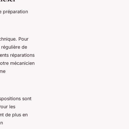
e préparation
chnique. Pour
 régulière de
rents réparations
 votre mécanicien
ème
spositions sont
our les
nt de plus en
on