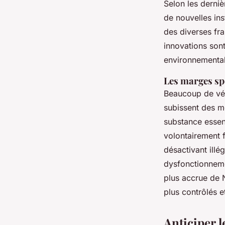
Selon les derniè
de nouvelles ins
des diverses fra
innovations sont
environnemental
Les marges spé
Beaucoup de véh
subissent des m
substance essent
volontairement f
désactivant illé
dysfonctionnemen
plus accrue de N
plus contrôlés e
Anticiper l