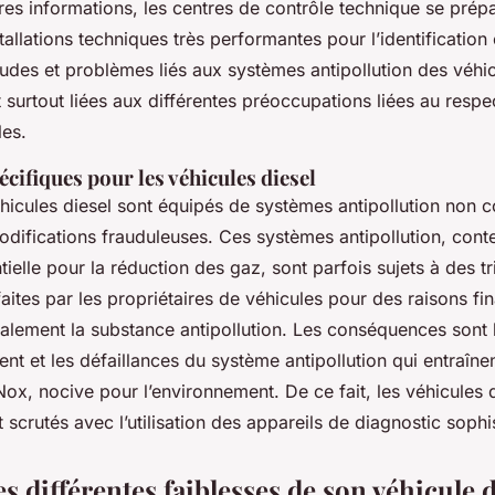
res informations, les centres de contrôle technique se prép
tallations techniques très performantes pour l’identification 
udes et problèmes liés aux systèmes antipollution des véhic
 surtout liées aux différentes préoccupations liées au resp
es.
cifiques pour les véhicules diesel
icules diesel sont équipés de systèmes antipollution non 
odifications frauduleuses. Ces systèmes antipollution, cont
ielle pour la réduction des gaz, sont parfois sujets à des tr
aites par les propriétaires de véhicules pour des raisons fi
galement la substance antipollution. Les conséquences sont 
t et les défaillances du système antipollution qui entraîne
ox, nocive pour l’environnement. De ce fait, les véhicules d
t scrutés avec l’utilisation des appareils de diagnostic sophi
es différentes faiblesses de son véhicule d