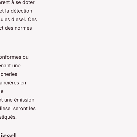
arent à se doter
et la détection
ules diesel. Ces
ect des normes
conformes ou
enant une
icheries
nancières en
le
nt une émission
iesel seront les
stiqués.
iesel