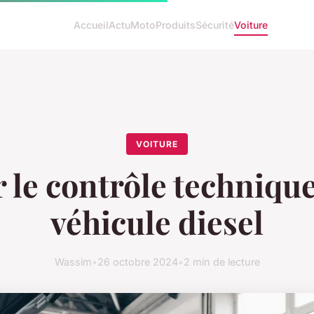
Accueil
Actu
Moto
Produits
Sécurité
Voiture
VOITURE
 le contrôle techniqu
véhicule diesel
Wassim
•
26 octobre 2024
•
2 min de lecture