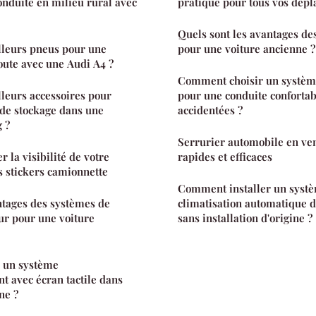
onduite en milieu rural avec
pratique pour tous vos dép
Quels sont les avantages de
lleurs pneus pour une
pour une voiture ancienne ?
oute avec une Audi A4 ?
Comment choisir un systèm
lleurs accessoires pour
pour une conduite confortab
 de stockage dans une
accidentées ?
 ?
Serrurier automobile en ven
la visibilité de votre
rapides et efficaces
s stickers camionnette
Comment installer un syst
ntages des systèmes de
climatisation automatique d
eur pour une voiture
sans installation d'origine ?
 un système
nt avec écran tactile dans
ne ?