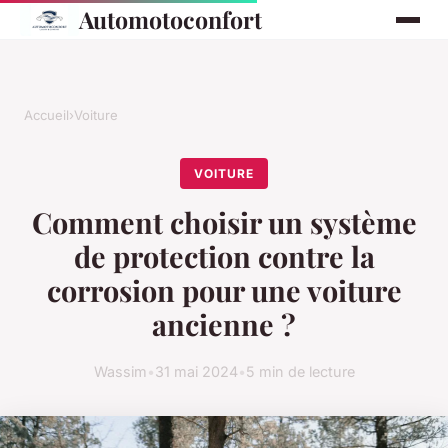
Automotoconfort
Accueil
›
Voiture
VOITURE
Comment choisir un système
de protection contre la
corrosion pour une voiture
ancienne ?
Wassim
•
31 mai 2024
•
5 min de lecture