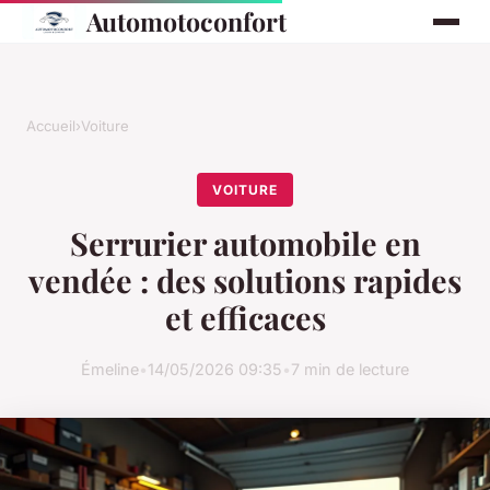
Automotoconfort
Accueil
›
Voiture
VOITURE
Serrurier automobile en
vendée : des solutions rapides
et efficaces
Émeline
•
14/05/2026 09:35
•
7 min de lecture