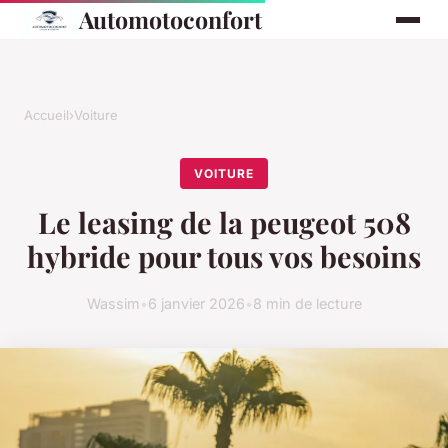
Automotoconfort
Accueil
›
Voiture
VOITURE
Le leasing de la peugeot 508
hybride pour tous vos besoins
Wassim
•
6 janvier 2026
•
8 min de lecture