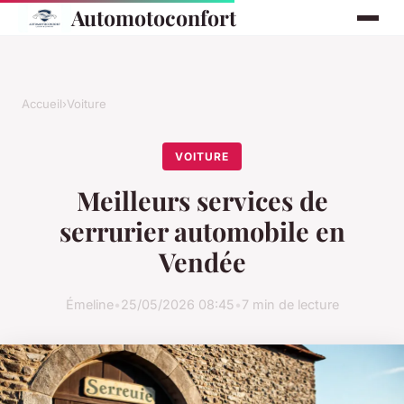
Automotoconfort
Accueil
›
Voiture
VOITURE
Meilleurs services de
serrurier automobile en
Vendée
Émeline
•
25/05/2026 08:45
•
7 min de lecture