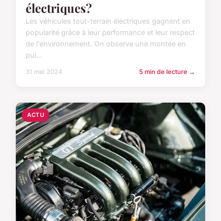
électriques?
Les véhicules tout-terrain électriques gagnent en
popularité grâce à leur performance et leur respect
de l'environnement. On observe une montée en
pui...
31 mai 2024
5 min de lecture →
ACTU