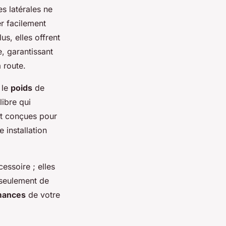
s latérales ne
er facilement
us, elles offrent
, garantissant
a route.
 le
poids
de
libre qui
nt conçues pour
 installation
cessoire ; elles
 seulement de
mances
de votre