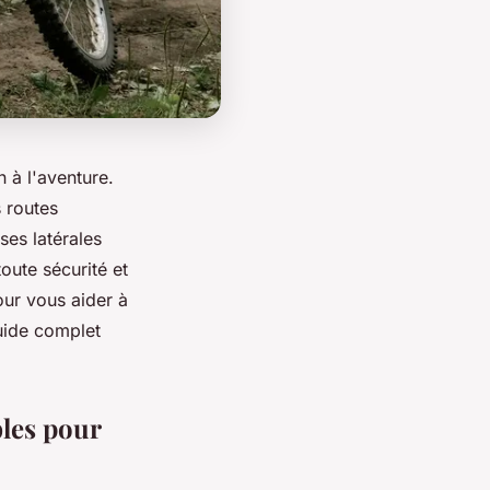
n à l'aventure.
s routes
ses latérales
oute sécurité et
our vous aider à
guide complet
bles pour