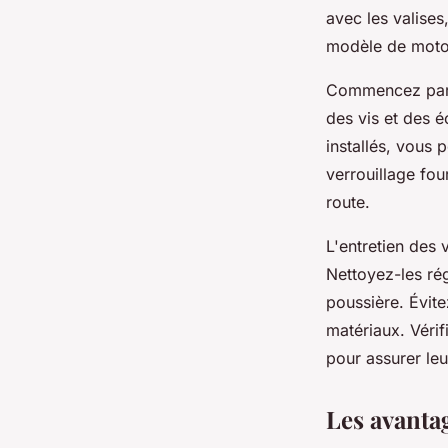
avec les valises
modèle de moto
Commencez par f
des vis et des é
installés, vous 
verrouillage fou
route.
L'entretien des v
Nettoyez-les rég
poussière. Évit
matériaux. Vérif
pour assurer le
Les avantag