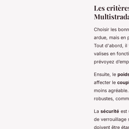
Les critère
Multistrad
Choisir les bonn
ardue, mais en p
Tout d'abord, il
valises en fonct
prévoyez d’empo
Ensuite, le
poid
affecter le
coup
moins agréable.
robustes, comme
La
sécurité
est 
de verrouillage 
doivent être éta