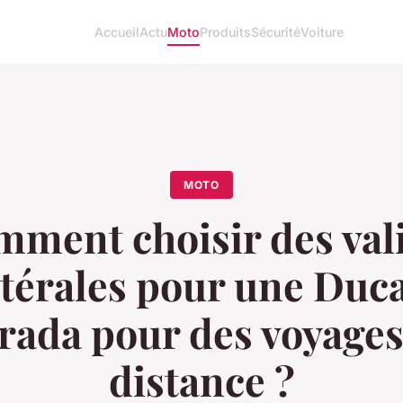
Accueil
Actu
Moto
Produits
Sécurité
Voiture
MOTO
ment choisir des val
atérales pour une Duca
rada pour des voyage
distance ?