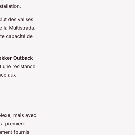
stallation.
clut des valises
 la Multistrada.
nte capacité de
rekker Outback
t une résistance
râce aux
lexe, mais avec
 La première
ement fournis