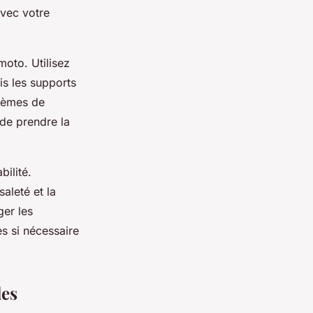
avec votre
oto. Utilisez
is les supports
stèmes de
 de prendre la
bilité.
aleté et la
ger les
es si nécessaire
les