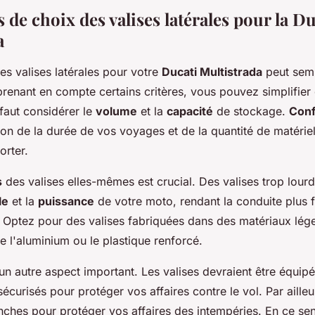
s de choix des valises latérales pour la Du
a
es valises latérales pour votre
Ducati Multistrada
peut semb
renant en compte certains critères, vous pouvez simplifier 
 faut considérer le
volume
et la
capacité
de stockage.
Conf
ion de la durée de vos voyages et de la quantité de matérie
rter.
s
des valises elles-mêmes est crucial. Des valises trop lour
le
et la
puissance
de votre moto, rendant la conduite plus f
 Optez pour des valises fabriquées dans des matériaux lég
 l'aluminium ou le plastique renforcé.
un autre aspect important. Les valises devraient être équi
sécurisés pour protéger vos affaires contre le vol. Par ailleur
nches pour protéger vos affaires des intempéries. En ce sen