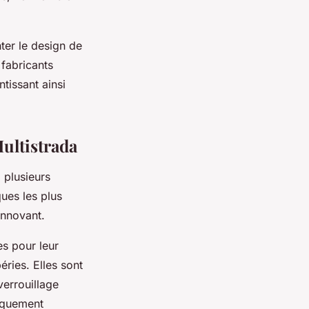
ter le design de
fabricants
tissant ainsi
ultistrada
, plusieurs
ques les plus
innovant.
s pour leur
éries. Elles sont
verrouillage
fiquement