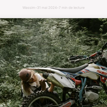
Wassim
•
31 mai 2024
•
7 min de lecture