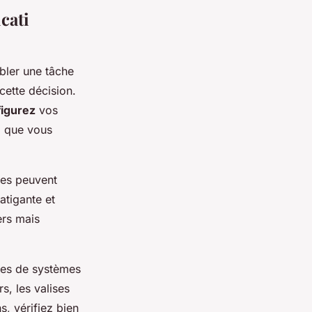
cati
ler une tâche
cette décision.
igurez
vos
l que vous
des peuvent
atigante et
ers mais
pées de systèmes
s, les valises
s, vérifiez bien