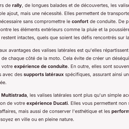
urs de
rally
, de longues balades et de découvertes, les valise
le ajout, mais une nécessité. Elles permettent de transport
l nécessaire sans compromettre le
confort
de conduite. De pl
ontre les éléments extérieurs comme la pluie et la poussière
 restent intactes, quels que soient les défis rencontrés sur l
aux avantages des valises latérales est qu'elles répartissent
 de chaque côté de la moto. Cela évite de créer un déséqui
r votre
expérience de conduite
. En outre, elles sont souve
es avec des
supports latéraux
spécifiques, assurant ainsi une
sée.
 Multistrada
, les valises latérales sont plus qu'un simple ac
ion de votre
expérience Ducati
. Elles vous permettent non
affaires, mais aussi de conserver l'esthétique et les
perfor
oyez en ville ou en pleine nature.