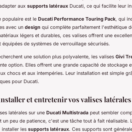
’adapter aux
supports latéraux
Ducati, ce qui facilite leur in
 populaire est le
Ducati Performance Touring Pack
, qui in
rées avec un
design
qui complète parfaitement l'esthétique de
tériaux légers et durables, ces valises offrent une excelle
t équipées de systèmes de verrouillage sécurisés.
cherchent une solution plus polyvalente, les valises
Givi T
nte option. Elles offrent une grande capacité de stockage e
ux chocs et aux intempéries. Leur installation est simple g
iques pour Ducati.
taller et entretenir vos valises latérales
ises latérales sur une
Ducati Multistrada
peut sembler comp
et un peu de patience, c'est une tâche tout à fait réalisable.
 installer les
supports latéraux
. Ces supports sont général