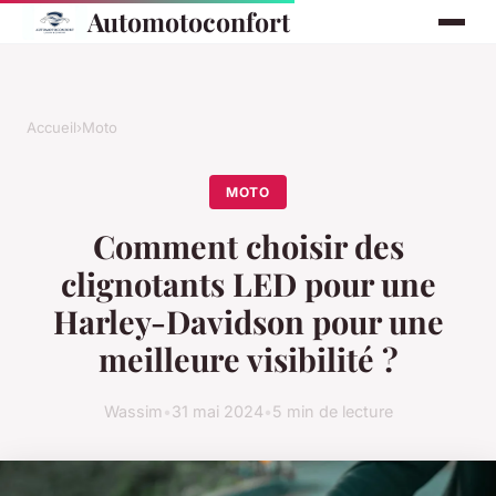
Automotoconfort
Accueil
›
Moto
MOTO
Comment choisir des
clignotants LED pour une
Harley-Davidson pour une
meilleure visibilité ?
Wassim
•
31 mai 2024
•
5 min de lecture