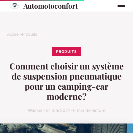
Automotoconfort
Accueil
›
Produits
PRODUITS
Comment choisir un système
de suspension pneumatique
pour un camping-car
moderne?
Wassim
•
31 mai 2024
•
6 min de lecture