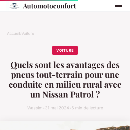
Automotoconfort
Accueil
›
Voiture
VOITURE
Quels sont les avantages des
pneus tout-terrain pour une
conduite en milieu rural avec
un Nissan Patrol ?
Wassim
•
31 mai 2024
•
6 min de lecture