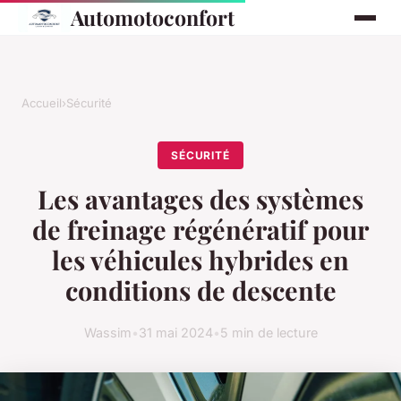
Automotoconfort
Accueil
›
Sécurité
SÉCURITÉ
Les avantages des systèmes
de freinage régénératif pour
les véhicules hybrides en
conditions de descente
Wassim
•
31 mai 2024
•
5 min de lecture