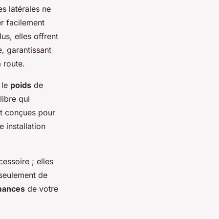
s latérales ne
er facilement
us, elles offrent
, garantissant
a route.
 le
poids
de
libre qui
nt conçues pour
 installation
cessoire ; elles
 seulement de
mances
de votre