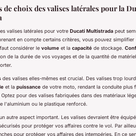
s de choix des valises latérales pour la Du
a
es valises latérales pour votre
Ducati Multistrada
peut semb
renant en compte certains critères, vous pouvez simplifier 
 faut considérer le
volume
et la
capacité
de stockage.
Conf
ion de la durée de vos voyages et de la quantité de matérie
rter.
s
des valises elles-mêmes est crucial. Des valises trop lour
le
et la
puissance
de votre moto, rendant la conduite plus f
 Optez pour des valises fabriquées dans des matériaux lég
 l'aluminium ou le plastique renforcé.
un autre aspect important. Les valises devraient être équi
sécurisés pour protéger vos affaires contre le vol. Par ailleur
nches pour protéger vos affaires des intempéries. En ce sen