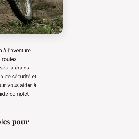
n à l'aventure.
s routes
ses latérales
oute sécurité et
our vous aider à
guide complet
bles pour