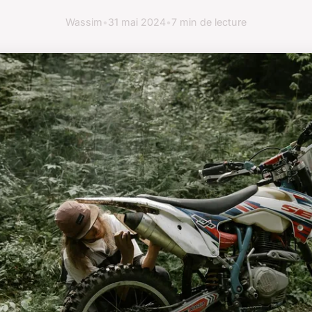
Wassim
•
31 mai 2024
•
7 min de lecture