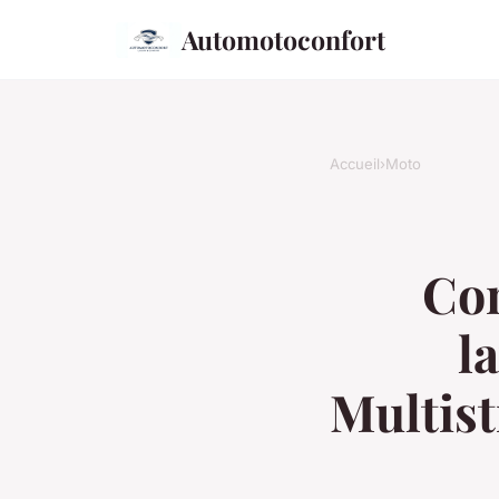
Automotoconfort
Accueil
›
Moto
Com
l
Multist