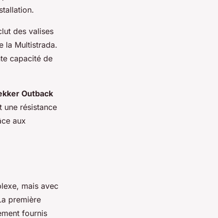
stallation.
clut des valises
 la Multistrada.
nte capacité de
rekker Outback
t une résistance
râce aux
lexe, mais avec
 La première
ement fournis