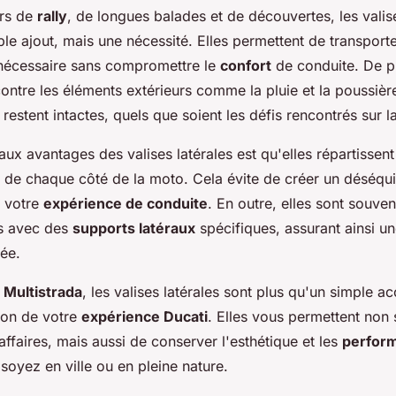
urs de
rally
, de longues balades et de découvertes, les valise
le ajout, mais une nécessité. Elles permettent de transport
l nécessaire sans compromettre le
confort
de conduite. De pl
ontre les éléments extérieurs comme la pluie et la poussière
 restent intactes, quels que soient les défis rencontrés sur l
aux avantages des valises latérales est qu'elles répartissent
 de chaque côté de la moto. Cela évite de créer un déséqui
r votre
expérience de conduite
. En outre, elles sont souve
es avec des
supports latéraux
spécifiques, assurant ainsi une
sée.
 Multistrada
, les valises latérales sont plus qu'un simple ac
ion de votre
expérience Ducati
. Elles vous permettent non
affaires, mais aussi de conserver l'esthétique et les
perfor
oyez en ville ou en pleine nature.