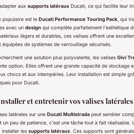
’adapter aux
supports latéraux
Ducati, ce qui facilite leur in
 populaire est le
Ducati Performance Touring Pack
, qui in
rées avec un
design
qui complète parfaitement l'esthétique de
tériaux légers et durables, ces valises offrent une excelle
t équipées de systèmes de verrouillage sécurisés.
cherchent une solution plus polyvalente, les valises
Givi T
nte option. Elles offrent une grande capacité de stockage e
ux chocs et aux intempéries. Leur installation est simple g
iques pour Ducati.
taller et entretenir vos valises latérales
ises latérales sur une
Ducati Multistrada
peut sembler comp
et un peu de patience, c'est une tâche tout à fait réalisable.
 installer les
supports latéraux
. Ces supports sont général