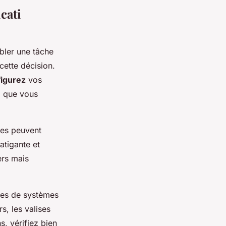
cati
ler une tâche
cette décision.
igurez
vos
l que vous
des peuvent
atigante et
ers mais
pées de systèmes
s, les valises
s, vérifiez bien