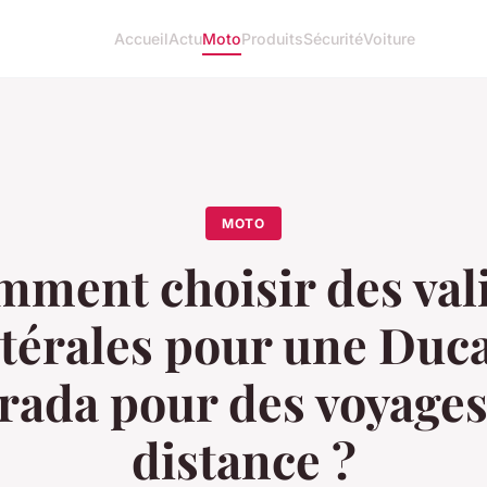
Accueil
Actu
Moto
Produits
Sécurité
Voiture
MOTO
ment choisir des val
atérales pour une Duca
rada pour des voyage
distance ?