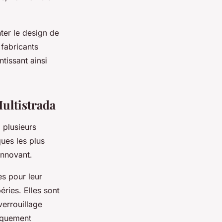
ter le design de
fabricants
tissant ainsi
ultistrada
, plusieurs
ques les plus
innovant.
s pour leur
éries. Elles sont
verrouillage
fiquement