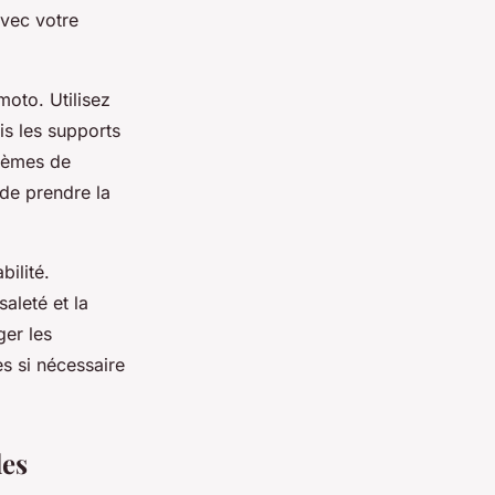
avec votre
oto. Utilisez
is les supports
stèmes de
 de prendre la
bilité.
aleté et la
ger les
es si nécessaire
les