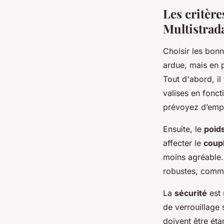
Les critère
Multistrad
Choisir les bonn
ardue, mais en p
Tout d'abord, il
valises en fonct
prévoyez d’empo
Ensuite, le
poid
affecter le
coup
moins agréable.
robustes, comme
La
sécurité
est 
de verrouillage 
doivent être éta