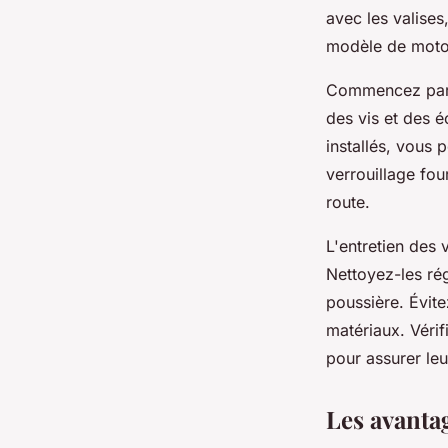
avec les valises
modèle de moto
Commencez par f
des vis et des é
installés, vous 
verrouillage fou
route.
L'entretien des v
Nettoyez-les rég
poussière. Évit
matériaux. Vérif
pour assurer le
Les avantag