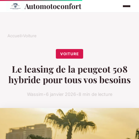
Automotoconfort
Accueil
›
Voiture
VOITURE
Le leasing de la peugeot 508
hybride pour tous vos besoins
Wassim
•
6 janvier 2026
•
8 min de lecture